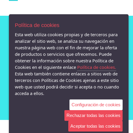
Política de cookies
Esta web utiliza cookies propias y de terceros para
AVISO LEGAL
analizar el sitio web, se analiza su navegación en
POLÍTICA DE COOKIES
nuestra página web con el fin de mejorar la oferta
ENVÍOS Y DEVOLUCIONES
de productos o servicios que ofrecemos. Puede
POLÍTICA DE PRIVACIDAD
obtener la información sobre nuestra Política de
Cookies en el siguiente enlace
Política de cookies.
Esta web también contiene enlaces a sitios web de
terceros con Políticas de Cookies ajenas a este sitio
web que usted podrá decidir si acepta o no cuando
- Calle san Pedro 13 bajo, Lugo - 27001 (Lugo)
acceda a ellos.
982872869
Configuración de cookies
Rechazar todas las cookies
Aceptar todas las cookies