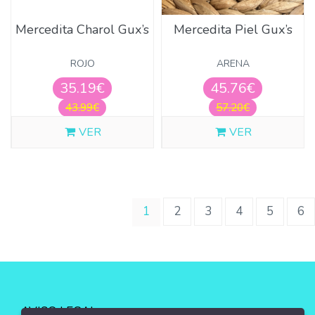
Mercedita Charol Gux’s
Mercedita Piel Gux’s
ROJO
ARENA
35.19€
45.76€
43.99€
57.20€
VER
VER
(current)
1
2
3
4
5
6
AVISO LEGAL