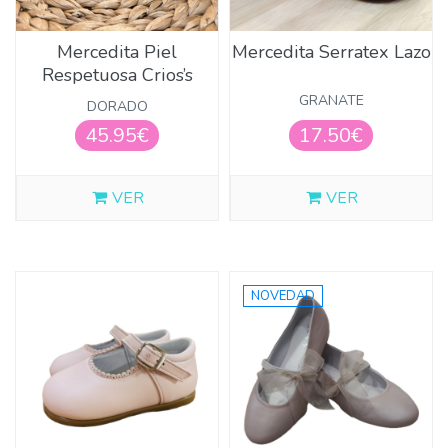
Mercedita Piel
Mercedita Serratex Lazo
Respetuosa Crios’s
GRANATE
DORADO
45.95€
17.50€
VER
VER
NOVEDAD