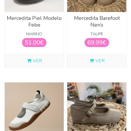
VIVANT
DORIAN GRAY
Mercedita Piel Modelo
Mercedita Barefoot
QUICKAS
Febe
Nen’s
NENS
MARINO
TAUPE
TITANITOS
51.00€
69.99€
YOWAS
GORILA
VER
VER
LEVI’S
GULLIVER
RALFIS
CRAIC
LANDOS
GIOSEPPO
JUANA SANCHEZ
DIVERKIDS