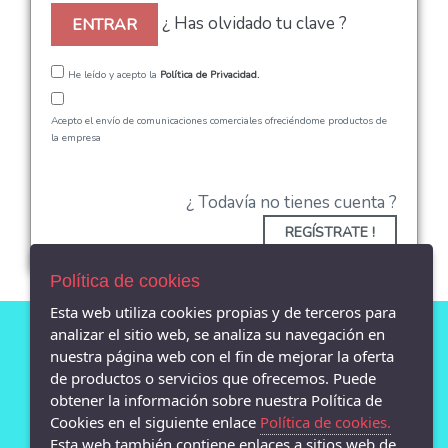
¿ Has olvidado tu clave ?
ENTRAR
He leído y acepto la
Política de Privacidad.
Acepto el envío de comunicaciones comerciales ofreciéndome productos de
la empresa
¿ Todavía no tienes cuenta ?
REGÍSTRATE !
Política de cookies
Esta web utiliza cookies propias y de terceros para
analizar el sitio web, se analiza su navegación en
nuestra página web con el fin de mejorar la oferta
AVISO LEGAL
de productos o servicios que ofrecemos. Puede
POLÍTICA DE COOKIES
obtener la información sobre nuestra Política de
ENVÍOS Y DEVOLUCIONES
Cookies en el siguiente enlace
Política de cookies.
POLÍTICA DE PRIVACIDAD
Esta web también contiene enlaces a sitios web de