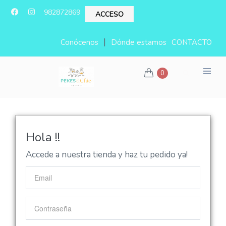
982872869
ACCESO
|
Conócenos
Dónde estamos
CONTACTO
0
Hola !!
Accede a nuestra tienda y haz tu pedido ya!