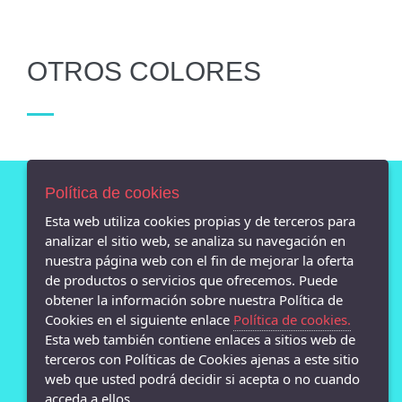
OTROS COLORES
Política de cookies
Esta web utiliza cookies propias y de terceros para
AVISO LEGAL
analizar el sitio web, se analiza su navegación en
POLÍTICA DE COOKIES
nuestra página web con el fin de mejorar la oferta
ENVÍOS Y DEVOLUCIONES
de productos o servicios que ofrecemos. Puede
POLÍTICA DE PRIVACIDAD
obtener la información sobre nuestra Política de
Cookies en el siguiente enlace
Política de cookies.
Esta web también contiene enlaces a sitios web de
terceros con Políticas de Cookies ajenas a este sitio
web que usted podrá decidir si acepta o no cuando
- Calle san Pedro 13 bajo, Lugo - 27001 (Lugo)
982872869
acceda a ellos.