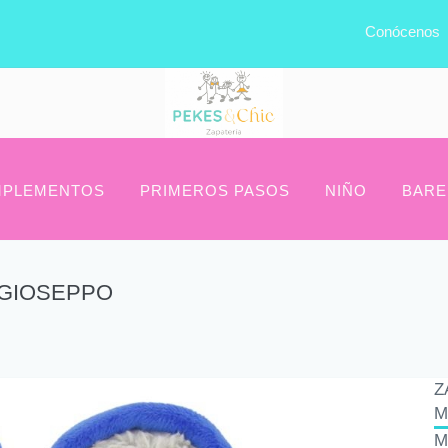
Conócenos
PLEMENTOS
PRIMEROS PASOS
NIÑO
BARE
 GIOSEPPO
Z
M
M