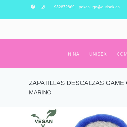
982872869
pekeslugo@outlook.es
NIÑA
UNISEX
COM
ZAPATILLAS DESCALZAS GAME
MARINO