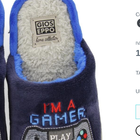
C
IV
T
U