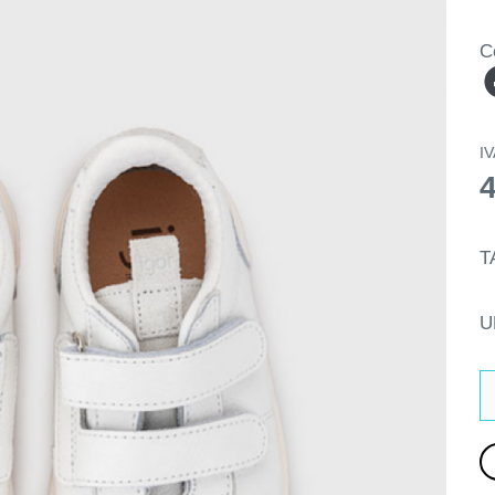
C
IV
T
U