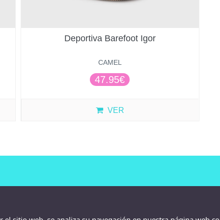
Deportiva Barefoot Igor
CAMEL
47.95€
VER
ar el sitio web, se analiza su navegación en nuestra página web co