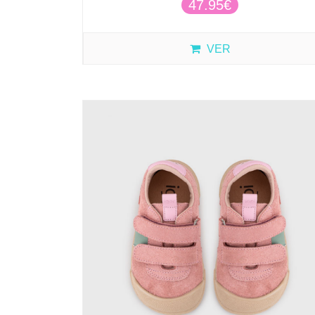
47.95€
VER