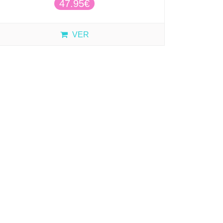
47.95€
VER