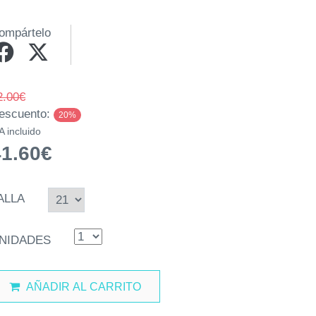
ompártelo
2.00€
escuento:
20%
A incluido
41.60€
ALLA
NIDADES
AÑADIR AL CARRITO