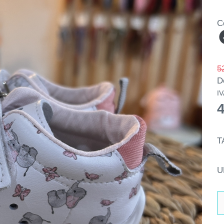
C
5
D
IV
T
U