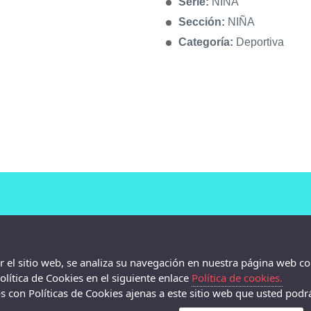
Serie:
NIÑA
Sección:
NIÑA
Categoría:
Deportiva
ar el sitio web, se analiza su navegación en nuestra página web co
lítica de Cookies en el siguiente enlace
Política de cookies.
 con Políticas de Cookies ajenas a este sitio web que usted podrá