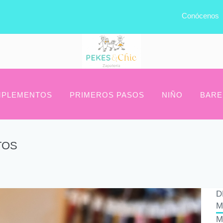
Conócenos
PLEMENTOS
PRIMEROS PASOS
NIÑO
BARE
TOS
D
M
M