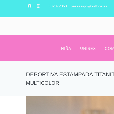
982872869
pekeslugo@outlook.es
NIÑA
UNISEX
COM
DEPORTIVA ESTAMPADA TITANI
MULTICOLOR